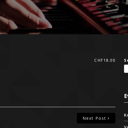
CHF18.00
S
E
K
Next Post
V