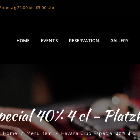
onntag 22:00 bis 05.00 Uhr
HOME
EVENTS
RESERVATION
GALLERY
ecial 40% 4 cl - Platz
Home
/
Menu Item
/
Havana Club Especial 40% 4 cl