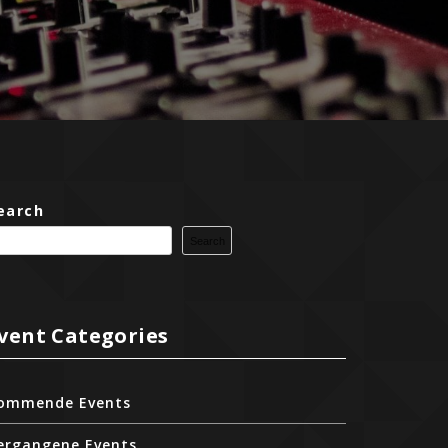
earch
Search
vent Categories
ommende Events
ergangene Events